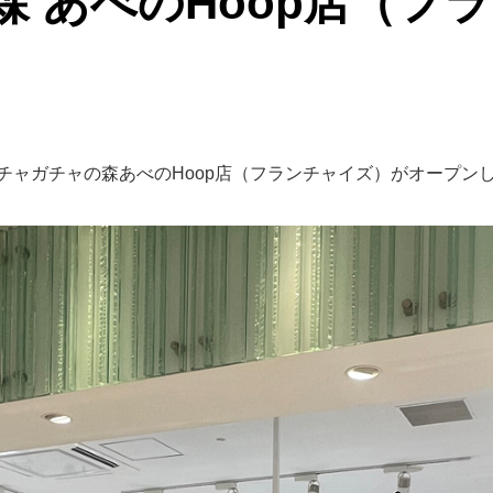
 あべのHoop店（フ
にガチャガチャの森あべのHoop店（フランチャイズ）がオープン